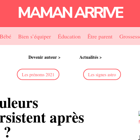
MAMAN ARRIVE
Bébé
Bien s’équiper
Éducation
Être parent
Grossess
Devenir auteur >
Actualités >
Les prénoms 2021
Les signes astro
uleurs
rsistent après
 ?