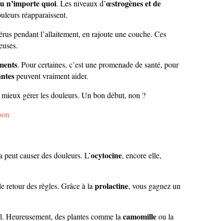
u n’importe quoi
œstrogènes et de
. Les niveaux d’
uleurs réapparaissent.
utérus pendant l’allaitement, en rajoute une couche. Ces
euses.
ments
. Pour certaines, c’est une promenade de santé, pour
antes
peuvent vraiment aider.
mieux gérer les douleurs. Un bon début, non ?
oon
ocytocine
a peut causer des douleurs. L’
, encore elle,
prolactine
le retour des règles. Grâce à la
, vous gagnez un
camomille
mal. Heureusement, des plantes comme la
ou la