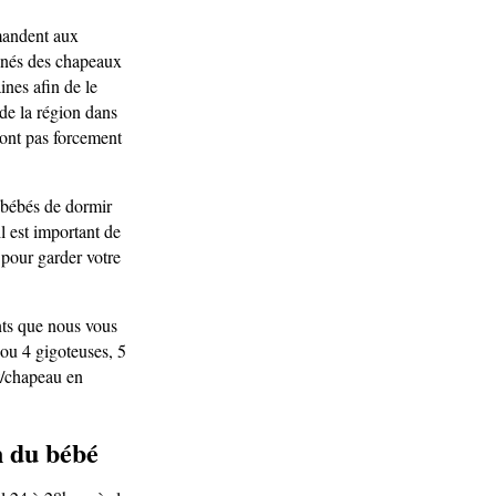
mandent aux
u-nés des chapeaux
nes afin de le
de la région dans
 sont pas forcement
x bébés de dormir
l est important de
pour garder votre
nts que nous vous
ou 4 gigoteuses, 5
t/chapeau en
n du bébé