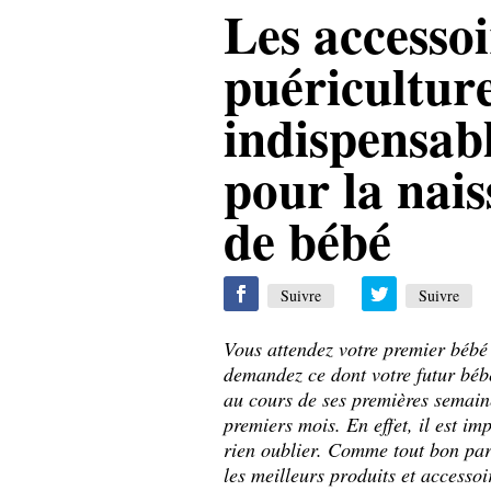
Les accessoi
puéricultur
indispensab
pour la nai
de bébé
Suivre
Suivre
Vous attendez votre premier bébé
demandez ce dont votre futur béb
au cours de ses premières semaine
premiers mois. En effet, il est im
rien oublier. Comme tout bon par
les meilleurs produits et accessoi