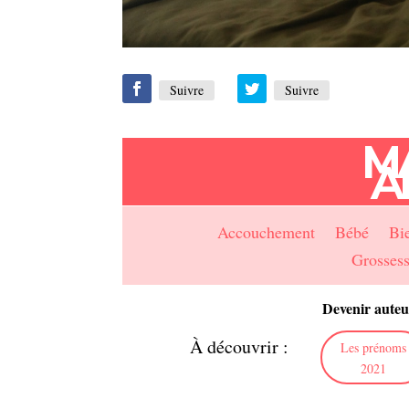
Suivre
Suivre
M
A
Accouchement
Bébé
Bi
Grosses
Devenir auteu
À découvrir :
Les prénoms
2021