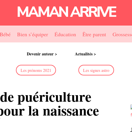
MAMAN ARRIVE
Bébé
Bien s’équiper
Éducation
Être parent
Grossess
Devenir auteur >
Actualités >
Les prénoms 2021
Les signes astro
 de puériculture
pour la naissance