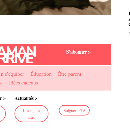
F
AMAN
S’abonner >
RRIVE
en s’équiper
Éducation
Être parent
se
Idées cadeaux
r >
Actualités >
Les signes
Soigner bébé
astro