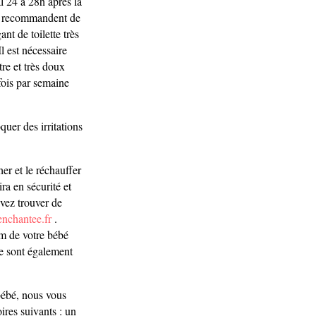
l 24 à 28h après la
s recommandent de
nt de toilette très
l est nécessaire
re et très doux
fois par semaine
uer des irritations
er et le réchauffer
ra en sécurité et
vez trouver de
enchantee.fr
.
m de votre bébé
re sont également
bébé, nous vous
res suivants : un