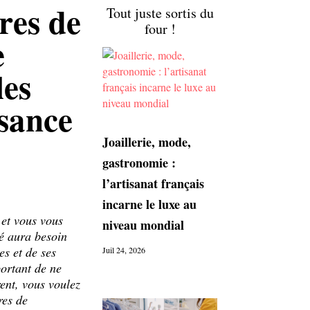
res de
Tout juste sortis du
four !
e
les
ssance
Joaillerie, mode,
gastronomie :
l’artisanat français
incarne le luxe au
 et vous vous
niveau mondial
é aura besoin
s et de ses
Juil 24, 2026
portant de ne
ent, vous voulez
res de