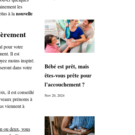
ainement les
nouvelle
plus à la
lièrement
l pour votre
ment. Il est
oyez moins inspiré.
Bébé est prêt, mais
seront dans votre
êtes-vous prête pour
l’accouchement ?
ix, il est conseillé
Nov 20, 2024
ouveaux prénoms à
ous viennent à
un ou deux, vous