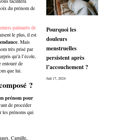
vous facilitera
hoix du prénom de
rniers palmarès de
Pourquoi les
sent le plus, il est
douleurs
tendance
. Mais
menstruelles
om très prisé par
rpris qu’à l’école,
persistent après
e entouré de
l’accouchement ?
om que lui.
Juil 17, 2024
 composé ?
 un prénom pour
ant de procéder
r les prénoms qui
naux. Camille,