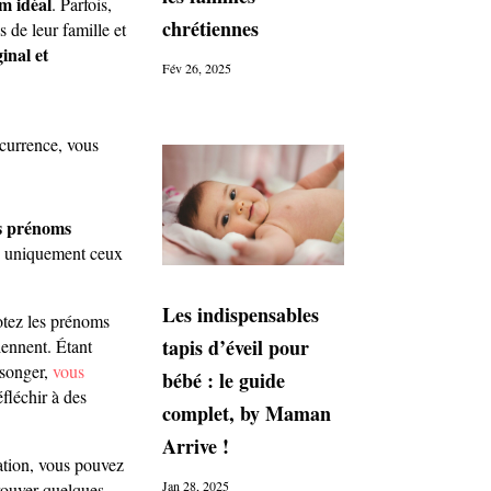
m idéal
. Parfois,
chrétiennes
 de leur famille et
inal et
Fév 26, 2025
ncurrence, vous
es prénoms
ez uniquement ceux
Les indispensables
otez les prénoms
tapis d’éveil pour
iennent. Étant
 songer,
vous
bébé : le guide
éfléchir à des
complet, by Maman
Arrive !
ation, vous pouvez
Jan 28, 2025
trouver quelques