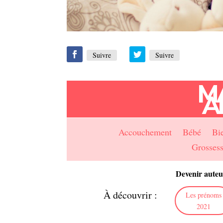
Suivre
Suivre
M
A
Accouchement
Bébé
Bi
Grosses
Devenir auteu
À découvrir :
Les prénoms
2021