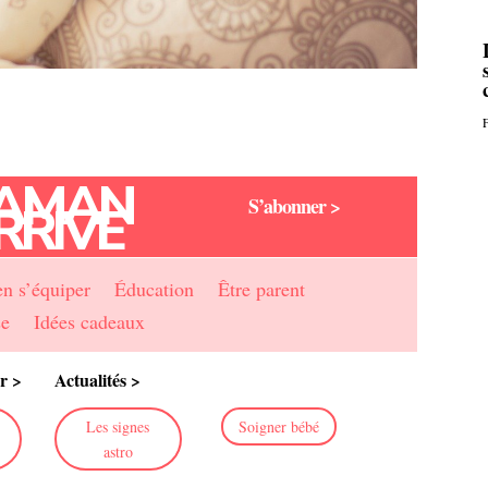
F
AMAN
S’abonner >
RRIVE
en s’équiper
Éducation
Être parent
se
Idées cadeaux
r >
Actualités >
Les signes
Soigner bébé
astro