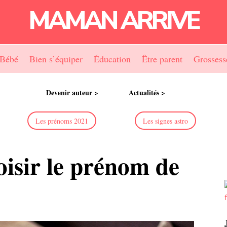
MAMAN ARRIVE
Bébé
Bien s’équiper
Éducation
Être parent
Grossess
Devenir auteur >
Actualités >
Les prénoms 2021
Les signes astro
oisir le prénom de