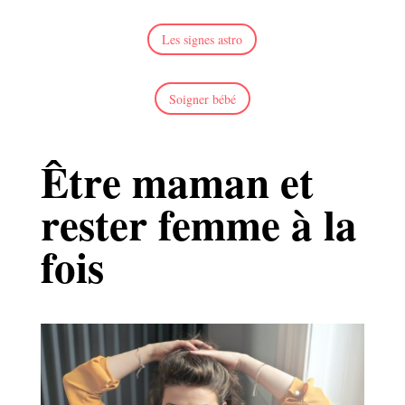
Les signes astro
Soigner bébé
Être maman et
rester femme à la
fois